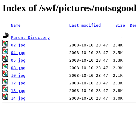
Index of /swf/pictures/notsogoo
Name
Last modified
Size
De
Parent Directory
02.jpg
04.jpg
05.jpg
08.jpg
10.jpg
12.jpg
13.jpg
14.jpg