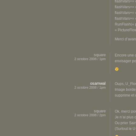
flashVars+= »
flashVars+= »
flashVars+= 
flashVars+= 
RunFlash(« p
« PictureFlow
Merci d’ava
square
Encore une c
2 octobre 2008 / 1pm
envisager po
osamwal
Oups, U_Flow
2 octobre 2008 / 1pm
Image border
supprime et 
square
Ok, merci po
2 octobre 2008 / 2pm
Je n’ai plus 
Ou prier Sai
(Surtout le U