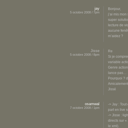
jay
Bonjour,
5 octobre 2008 / 7pm
j’ai mis mon 
super solutio
lecture de v
aucune fenêt
m’aidez ?
Jisse
Re
5 octobre 2008 / 8pm
Si je compren
variable acti
Genre action=
lance pas…
Pourquoi ? do
Amicalemen
Jissé
osamwal
-> Jay : Tout
7 octobre 2008 / 1pm
part en live 
-> Jisse : li
directs sur «
le xml).