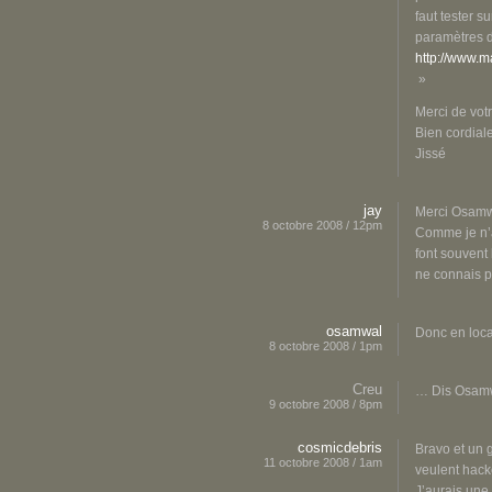
faut tester s
paramètres de
http://www.m
»
Merci de vot
Bien cordial
Jissé
jay
Merci Osamw
8 octobre 2008 / 12pm
Comme je n’a
font souvent
ne connais p
osamwal
Donc en loca
8 octobre 2008 / 1pm
Creu
… Dis Osamwa
9 octobre 2008 / 8pm
cosmicdebris
Bravo et un g
11 octobre 2008 / 1am
veulent hack
J’aurais une 