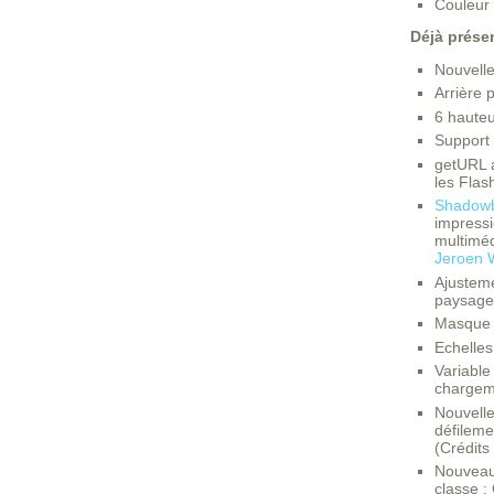
Couleur 
Déjà présen
Nouvelle
Arrière 
6 hauteu
Support 
getURL a
les Flas
Shadow
impressi
multiméd
Jeroen W
Ajusteme
paysage
Masque d
Echelles
Variable
chargem
Nouvelle
défileme
(Crédits
Nouveau 
classe :