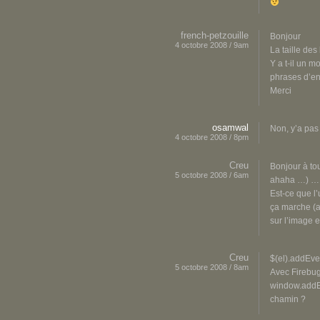
french-petzouille
Bonjour
4 octobre 2008 / 9am
La taille des
Y a t-il un m
phrases d’en
Merci
osamwal
Non, y’a pas 
4 octobre 2008 / 8pm
Creu
Bonjour à to
5 octobre 2008 / 6am
ahaha …) …
Est-ce que l
ça marche (af
sur l’image e
Creu
$(el).addEven
5 octobre 2008 / 8am
Avec Firebug
window.addEv
chamin ?