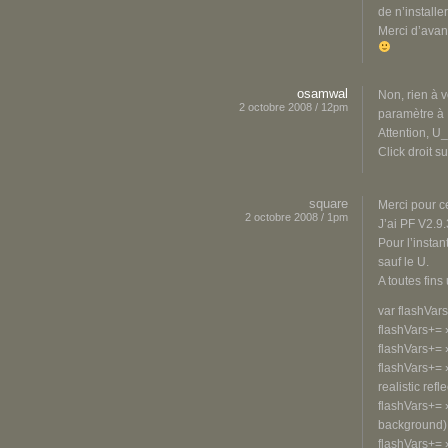
de n’installer
Merci d’avan
osamwal
Non, rien à 
2 octobre 2008 / 12pm
paramètre à 
Attention, U_
Click droit s
square
Merci pour c
2 octobre 2008 / 1pm
J’ai PF V2.9.
Pour l’instan
sauf le U.
A toutes fins 
var flashVars
flashVars+= »
flashVars+= 
flashVars+= 
realistic refl
flashVars+= »
background): 
flashVars+= 