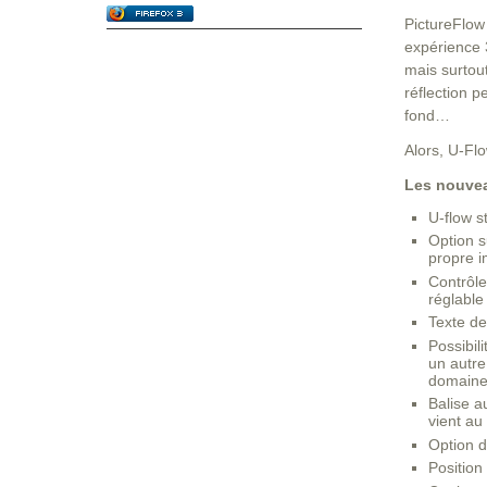
PictureFlow 
expérience 
mais surtou
réflection p
fond…
Alors, U-Flo
Les nouvea
U-flow s
Option s
propre 
Contrôle
réglable
Texte de
Possibil
un autre
domain
Balise a
vient au
Option d
Position