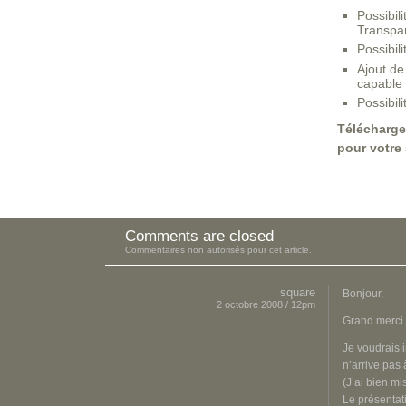
Possibil
Transpa
Possibil
Ajout de
capable 
Possibil
Télécharge
pour votre 
Comments are closed
Commentaires non autorisés pour cet article.
square
Bonjour,
2 octobre 2008 / 12pm
Grand merci 
Je voudrais i
n’arrive pas 
(J’ai bien m
Le présentati