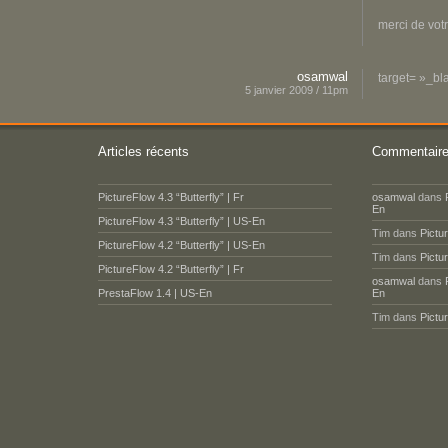
merci de vot
osamwal
target= »_bl
5 janvier 2009 / 11pm
Articles récents
Commentaire
PictureFlow 4.3 “Butterfly” | Fr
osamwal
dans
En
PictureFlow 4.3 “Butterfly” | US-En
Tim
dans
Pictu
PictureFlow 4.2 “Butterfly” | US-En
Tim
dans
Pictu
PictureFlow 4.2 “Butterfly” | Fr
osamwal
dans
PrestaFlow 1.4 | US-En
En
Tim
dans
Pictu