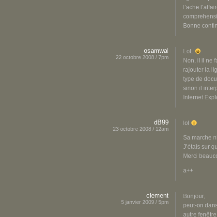
l’ache l’affa
comprehensib
Bonne con
osamwal
LoL
22 octobre 2008 / 7pm
Non, il il ne 
rajouter la l
type de docu
sinon il int
Internet Expl
dB99
lol
23 octobre 2008 / 12am
Sa marche ni
J’étais sur q
Merci beaucou
a++
clement
Bonjour,
5 janvier 2009 / 5pm
peut-on dans
autre fenêtre