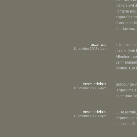
fichiers swf 
l’origine pou
apparaître da
dans le code 
shadowbox.js
osamwal
Il faut contr
11 octobre 2008 / 1am
du xml (Voir
Attention : c
venir éminem
dédiée. Car l
cosmicdebris
Bonjour de vo
11 octobre 2008 / 4pm
largeur mais 
code pour l’
cosmicdebris
… Je rectifie
11 octobre 2008 / 4pm
dépannage qu
le scoop ! Je