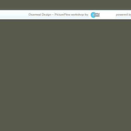
Osamwal Dezign – PictureFlow workshop by
powered b