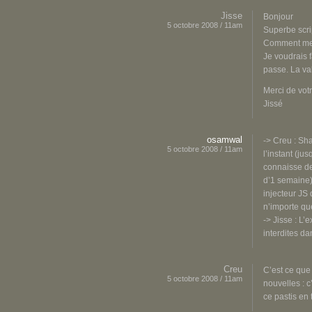
Jisse
Bonjour
5 octobre 2008 / 11am
Superbe scri
Comment met
Je voudrais 
passe. La val
Merci de vot
Jissé
osamwal
-> Creu : Sh
5 octobre 2008 / 11am
l’instant (ju
connaisse de 
d’1 semaine)
injecteur JS 
n’importe que
-> Jisse : L’
interdites d
Creu
C’est ce que
5 octobre 2008 / 11am
nouvelles : c
ce pastis en 