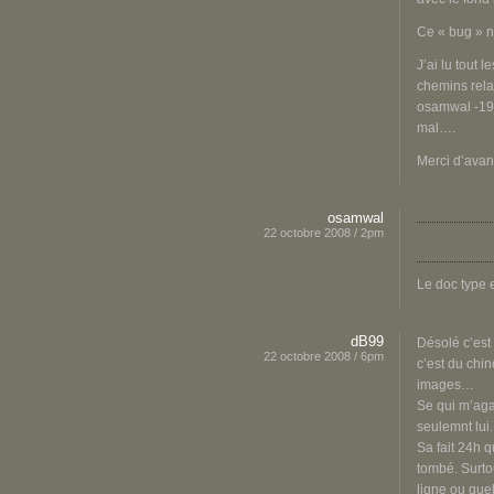
Ce « bug » ne
J’ai lu tout 
chemins rela
osamwal -19 
mal….
Merci d’avan
osamwal
22 octobre 2008 / 2pm
Le doc type 
dB99
Désolé c’est 
22 octobre 2008 / 6pm
c’est du chi
images…
Se qui m’aga
seulemnt lui.
Sa fait 24h 
tombé. Surto
ligne ou quel