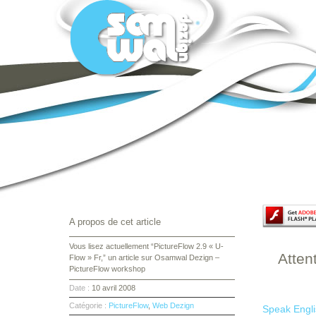
You should
to see thi
A propos de cet article
Vous lisez actuellement “PictureFlow 2.9 « U-
Atten
Flow » Fr,” un article sur Osamwal Dezign –
PictureFlow workshop
Date :
10 avril 2008
Catégorie :
PictureFlow
,
Web Dezign
Speak Engli