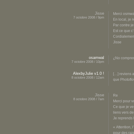
Jisse
Merci osmwa
7 octobre 2008 / 9pm
En local, je
Par contre je
Est ce que c’
Cordialemen
Jisse
osamwal
¿No compre
7 octobre 2008 / 10pm
AlexbyJulie v1.0 !
[…] reviens a
8 octobre 2008 / 12am
que Photoflo
Jisse
Re
8 octobre 2008 / 7am
Merci pour v
Ce que je veu
liens vers d
Je reprends 
« Attention, 
pour des rai