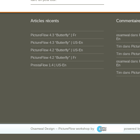
Articles récents
Commentaire
PictureFlow 4.3 “Butterfly” | Fr
osamwal
dans
En
PictureFlow 4.3 “Butterfly” | US-En
Tim
dans
Pictu
PictureFlow 4.2 “Butterfly” | US-En
Tim
dans
Pictu
PictureFlow 4.2 “Butterfly” | Fr
osamwal
dans
PrestaFlow 1.4 | US-En
En
Tim
dans
Pictu
Osamwal Dezign – PictureFlow workshop by
powered b