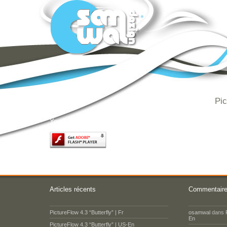
Pic
You should have Javascript active and Flash Player 10.0.22
Articles récents
Commentaire
PictureFlow 4.3 “Butterfly” | Fr
osamwal
dans
En
PictureFlow 4.3 “Butterfly” | US-En