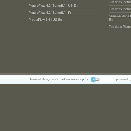
Tim
dans
Pictu
PictureFlow 4.2 “Butterfly” | US-En
Tim
dans
Pictu
PictureFlow 4.2 “Butterfly” | Fr
osamwal
dans
PrestaFlow 1.4 | US-En
En
Tim
dans
Pictu
Osamwal Dezign – PictureFlow workshop by
powered b