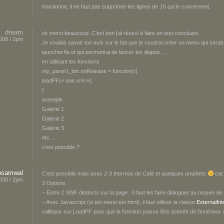
fonctionne, il ne faut pas supprimer les lignes de JS qui le concernent.
dream
ok merci beaucoup. C’est bon j’ai réussi à faire un test concluant.
008 / 2pm
Je voulais savoir ton avis sur le fait que je voudrai créer un menu qui serait 
launcher.fla et qui permettrai de lancer les diapos….
en utilisant les fonctions
my_panel.I_btn.onRelease = function(){
loadPF(« one.xml »);
}
exemple
Galerie 1
Galerie 2
Galerie 3
etc…
c’est possible ?
osamwal
C’est possible mais avec 2-3 thermos de Café et quelques amphets
car
008 / 2pm
2 Options :
– Entre 2 SWF distincts sur la page : Il faut les faire dialoguer au moyen de
– Avec Javascript (si ton menu est html), il faut utiliser la classe
ExternalInt
callback sur LoadPF pour que la fonction puisse être activée de l’extérieur