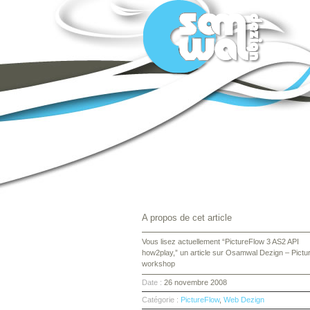
A propos de cet article
Vous lisez actuellement “PictureFlow 3 AS2 API
how2play,” un article sur Osamwal Dezign – Pictu
workshop
Date :
26 novembre 2008
Catégorie :
PictureFlow
,
Web Dezign