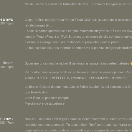
Ma deuxième question est l’utilisation de l’api….comment l’integrer à picturef
osamwal
Oups ! C’était enregistré au format Flash CS3 mais je viens de le re-upload
008 / 6pm
re télécharges le…
En fait, la bonne question ce n’est pas comment intégrer l’API à PictureFlow
intégrer PictureFlow à un FLA. Ici, c’est un exemple de clip conteneur qui
externe et interagir avec ses méthodes et propriétés pour le piloter.
Le but est juste de vous montrer comment vous pouvez intégrer pictureflow
dream
Super merci ca marche nickel !!! j’ai réussi à rajouter 2 nouvelles galleries
008 / 7pm
Par contre dans la page html doit-on toujours utiliser le javascript avec Ru
« 800 », « 300 », « #FFFFFF », « window », « PictureFlow », flashVars); ?
ou bien on l’ajoute directement dans le fichier laucher.fla qui contient une
que RunFlash ?
C’est là ou j’ai pas bien compris
Merci encore de ta patience
osamwal
Non les FlashVars sont réglées dans launcher directement, elles ne servent à
008 / 7pm
redondantes + exactement). Tu peux utiliser RunFlash (sans flashvars) po
page web ou n’importe quelle autre solution pour intégrer du swf dans de l’