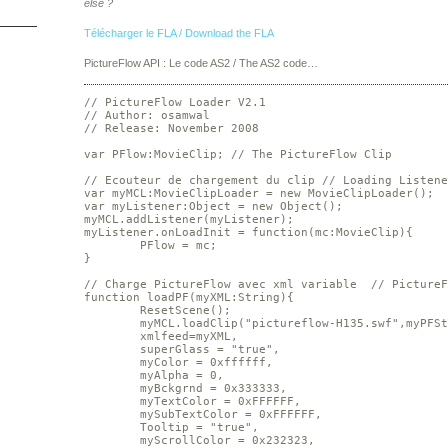
else ?
Télécharger le FLA / Download the FLA
PictureFlow API : Le code AS2 / The AS2 code…
// PictureFlow Loader V2.1

// Author: osamwal

// Release: November 2008

var PFlow:MovieClip; // The PictureFlow Clip

// Ecouteur de chargement du clip // Loading Listener
var myMCL:MovieClipLoader = new MovieClipLoader();

var myListener:Object = new Object();

myMCL.addListener(myListener);

myListener.onLoadInit = function(mc:MovieClip){

	PFlow = mc;

}

// Charge PictureFlow avec xml variable  // PictureF
function loadPF(myXML:String){

	ResetScene();

	myMCL.loadClip("pictureflow-H135.swf",myPFStage,

	xmlfeed=myXML,

	superGlass = "true",

	myColor = 0xffffff,

	myAlpha = 0,

	myBckgrnd = 0x333333,

	myTextColor = 0xFFFFFF,

	mySubTextColor = 0xFFFFFF,

	Tooltip = "true",

	myScrollColor = 0x232323,
