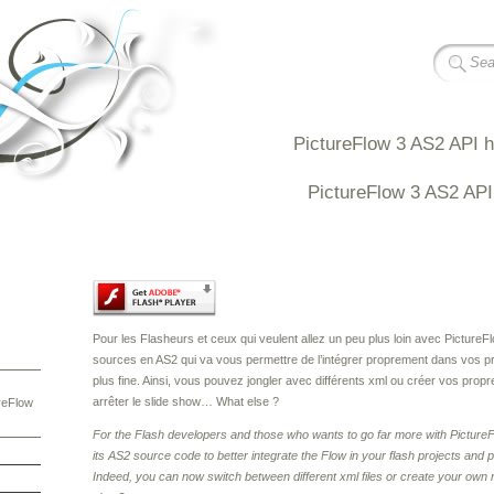
PictureFlow 3 AS2 API 
PictureFlow 3 AS2 AP
You should have Javascript active and Flash Player 10.0.22 a
Pour les Flasheurs et ceux qui veulent allez un peu plus loin avec PictureFl
sources en AS2 qui va vous permettre de l’intégrer proprement dans vos pro
plus fine. Ainsi, vous pouvez jongler avec différents xml ou créer vos pro
arrêter le slide show… What else ?
reFlow
For the Flash developers and those who wants to go far more with PictureFlo
its AS2 source code to better integrate the Flow in your flash projects and p
Indeed, you can now switch between different xml files or create your own 