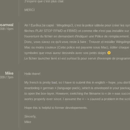
J’espere que c’est plus clair.
MERCI
osamwal
Ah ! Eurêka j’ai capté : Wingdings3, c’est la police utilisée pour créer les 
008 / 6pm
flèches PLAY STOP FFWD et FBWD) et comme elle n’est pas installée sur v
l’ouverture du fichier en demandant d’indiquer une Police de remplacemen
Donc, vous savez ce qu’il vous reste à faire : Trouver et installer Wingding
Mac ou moins couteux (Cette police est payante sous Mac), éditer chaque 
symboles que vous aurez dessinés avec vos petits doigts
Le fichier launcher livré ici est surtout là pour servir d’exemple de progra
Mike
Hello there!
2009 / 7pm
My french is pretty bad, so I have to submit this in english – hope, you don’t
enanbeling « german » (language-pack), which is enveloped in your packa
to open the box-layer. However, switching the filename to « de » was succ
works properly ever since. I assume the « – » caused a problem in the scri
Hope this is helpful to former developements.
Sincerly,
Mike