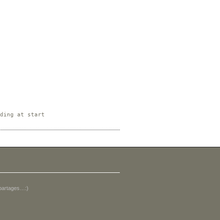
ding at start

u partages…:)