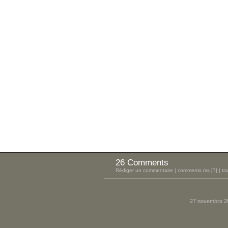
26 Comments
Rédiger un commentaire
|
comments rss
[?]
|
tr
27 novembre 2