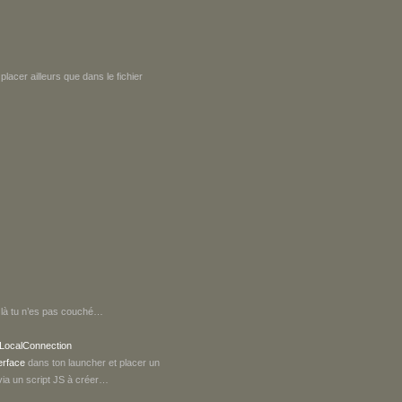
placer ailleurs que dans le fichier
 là tu n’es pas couché…
LocalConnection
erface
dans ton launcher et placer un
 via un script JS à créer…