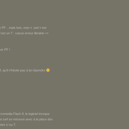
 de PF…mais bon, mon « .swf » est
st un T : casue erreur librairie =>
ser PF !
u’il n’hésite pas à lui répondre
cromedia Flash 8, le logiciel invoque
er.swf se retrouve avec à la place des
ttre U ou T.