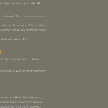
low3 j’ai pas bien compris, désolé!!
er au format Flash 8. Vides ton cache et
 mais c’est le contraire : C’est comment
 va charger PictureFlow comme un fichier
 dans vos projets Flash.
nFlash(« swf/pictureflow-H180.swf »,
 fonction loadPF avec les meme parametre
 rien dans l’html (enfin elles sont
ur implémenter launcher.swf dans ta
html. Attention, pour que Shadowbox