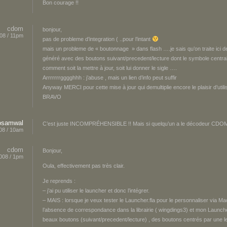
Bon courage !!
cdom
bonjour,
08 / 11pm
pas de probleme d’integration ( ..pour l’intant
mais un probleme de « boutonnage » dans flash ….je sais qu’on traite ici
généré avec des boutons suivant/precedent/lecture dont le symbole central e
comment soit la mettre à jour, soit lui donner le sigle ….
Arrrrrrrgggghhh : j’abuse , mais un lien d’info peut suffir
Anyway MERCI pour cette mise à jour qui demultiplie encore le plaisir d’utili
BRAVO
osamwal
C’est juste INCOMPRÉHENSIBLE !! Mais si quelqu’un a le décodeur CDOM, q
08 / 10am
cdom
Bonjour,
008 / 1pm
Oula, effectivement pas très clair.
Je reprends :
– j’ai pu utiliser le launcher et donc l’intégrer.
– MAIS : lorsque je veux tester le Launcher.fla pour le personnaliser via Ma
l’absence de correspondance dans la librairie ( wingdings3) et mon Launch
beaux boutons (suivant/precedent/lecture) , des boutons centrés par une le