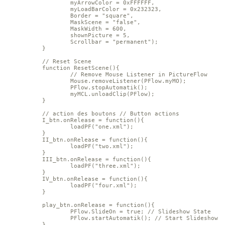
	myArrowColor = 0xFFFFFF,

	myLoadBarColor = 0x232323,

	Border = "square",

	MaskScene = "false",

	MaskWidth = 600,

	shownPicture = 5,

	Scrollbar = "permanent");

}

// Reset Scene

function ResetScene(){

	// Remove Mouse Listener in PictureFlow

	Mouse.removeListener(PFlow.myMO);

	PFlow.stopAutomatik();

	myMCL.unloadClip(PFlow);

}

// action des boutons // Button actions

I_btn.onRelease = function(){

	loadPF("one.xml");

}

II_btn.onRelease = function(){

	loadPF("two.xml");

}

III_btn.onRelease = function(){

	loadPF("three.xml");

}

IV_btn.onRelease = function(){

	loadPF("four.xml");

}

play_btn.onRelease = function(){

	PFlow.SlideOn = true; // Slideshow State

	PFlow.startAutomatik(); // Start Slideshow

}
