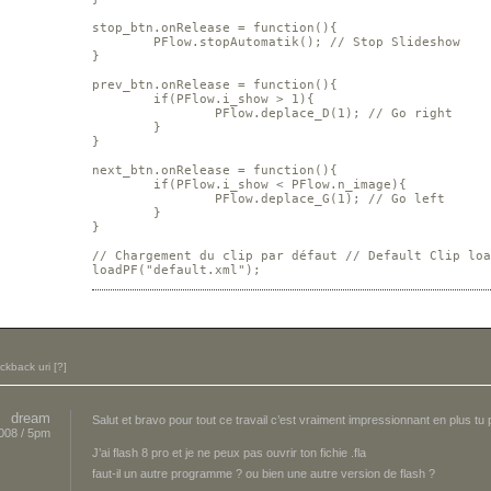
stop_btn.onRelease = function(){

	PFlow.stopAutomatik(); // Stop Slideshow

}

prev_btn.onRelease = function(){

	if(PFlow.i_show > 1){

		PFlow.deplace_D(1); // Go right

	}

}

next_btn.onRelease = function(){

	if(PFlow.i_show < PFlow.n_image){

		PFlow.deplace_G(1); // Go left

	}

}

// Chargement du clip par défaut // Default Clip loa
loadPF("default.xml");
ackback uri
[?]
dream
Salut et bravo pour tout ce travail c’est vraiment impressionnant en plus t
008 / 5pm
J’ai flash 8 pro et je ne peux pas ouvrir ton fichie .fla
faut-il un autre programme ? ou bien une autre version de flash ?