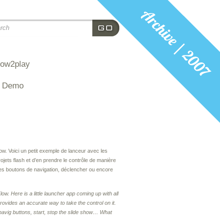
how2play
I Demo
nd above to see this page
ow. Voici un petit exemple de lanceur avec les
jets flash et d’en prendre le contrôle de manière
pres boutons de navigation, déclencher ou encore
w. Here is a little launcher app coming up with all
rovides an accurate way to take the control on it.
navig buttons, start, stop the slide show… What