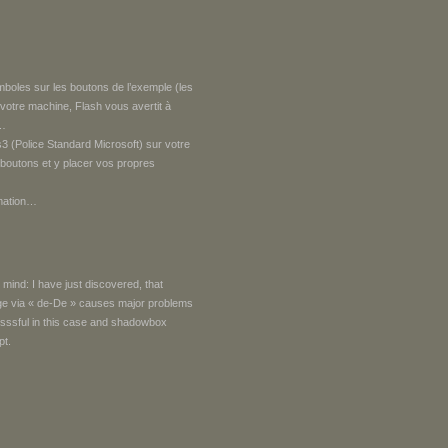
symboles sur les boutons de l’exemple (les
otre machine, Flash vous avertit à
t…
s3 (Police Standard Microsoft) sur votre
boutons et y placer vos propres
mmation…
 mind: I have just discovered, that
ge via « de-De » causes major problems
esssful in this case and shadowbox
pt.